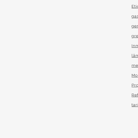
Et
gas
ge
gr
In
lâ
me
Mo
Pro
Re
tar