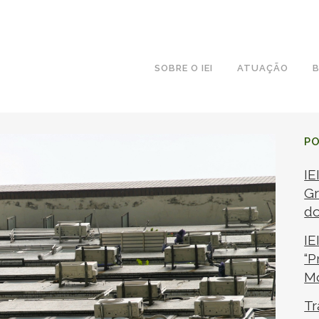
SOBRE O IEI
ATUAÇÃO
B
P
IE
Gr
d
IE
“P
M
Tr