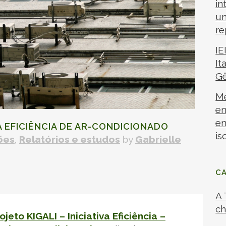
in
um
re
IE
It
G
Me
en
en
 EFICIÊNCIA DE AR-CONDICIONADO
is
ões
,
Relatórios e estudos
by
Gabrielle
C
A 
ch
ojeto KIGALI – Iniciativa Eficiência –