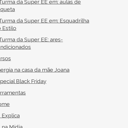
Turma da Super EE em: aulas de
iqueta
Turma da Super EE em: Esquadrilha
 Estilo
Turma da Super EE: ares-
ndicionados
rsos
ergia
na casa da mãe Joana
pecial Black Friday
rramentas
ome
I Explica
I na Mídia