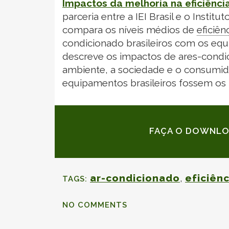
Impactos da melhoria na eficiênci
parceria entre a IEI Brasil e o Institu
compara os níveis médios de
eficiên
condicionado brasileiros com os eq
descreve os impactos de ares-condic
ambiente, a sociedade e o consumido
equipamentos brasileiros fossem os
FAÇA O DOWNLO
ar-condicionado
,
eficiên
TAGS:
NO COMMENTS
RECEBA O RELATÓRIO 
ATENÇÃO: CASO NÃO ENCONTRE 