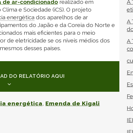
a de ar-condicionado
realizado em
A 
to Clima e Sociedade (iCS). O projeto
et
cia energética
dos aparelhos de ar
A 
uipamentos do Japão e da Coreia do Norte e
do
ionados mais eficientes para o meio
r de eletricidade se os níveis médios dos
A 
 mesmos desses países.
co
cu
En
AD DO RELATÓRIO AQUI
Es
Fe
cia energética
,
Emenda de Kigali
H
IE
DIRETAMENTE EM SEU E-MAIL
O E-MAIL EM SUA CAIXA DE ENTRADA,
IE