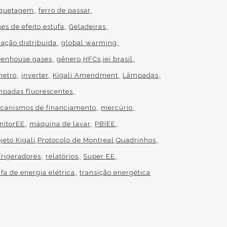
iquetagem
ferro de passar
es de efeito estufa
Geladeiras
ração distribuida
global warming
eenhouse gases
gênero
HFCs
iei brasil
metro
inverter
Kigali Amendment
Lâmpadas
mpadas fluorescentes
canismos de financiamento
mercúrio
nitorEE
máquina de lavar
PBIEE
jeto Kigali
Protocolo de Montreal
Quadrinhos
frigeradores
relatórios
Super EE
ifa de
energia
elétrica
transição energética