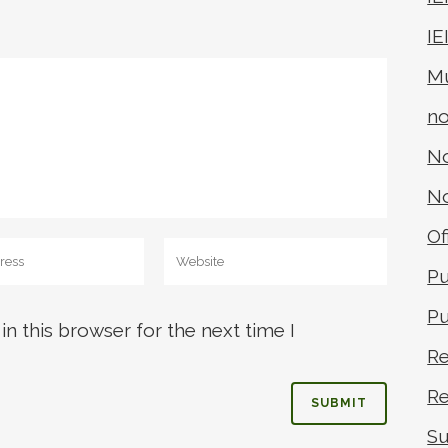
 PRIMEIRA MENSAGEM PODE ACABAR INDO
IE
ARA LÁ!)
Mú
no
No
No
Of
Pu
Pu
n this browser for the next time I
Re
Re
Su