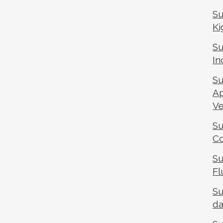
a Newsletter que traz informações sobre
Su
ntabilidade. Esta informação será tratada
Ki
astrar em qualquer momento.
Su
In
Su
Ap
V
Su
Co
Su
Fl
Su
d