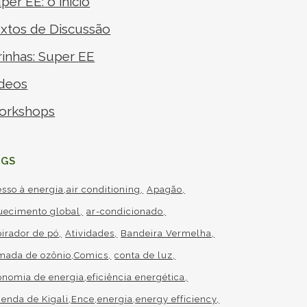
per EE: o início
xtos de Discussão
rinhas: Super EE
deos
orkshops
AGS
esso à
energia
air conditioning
Apagão
uecimento global
ar-condicionado
pirador de pó
Atividades
Bandeira Vermelha
mada de
ozônio
Comics
conta de luz
onomia de
energia
eficiência energética
enda de Kigali
Ence
energia
energy efficiency