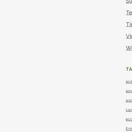
Su
Te
Ti
Vi
W
T
ac
aq
as
ca
ec
Em