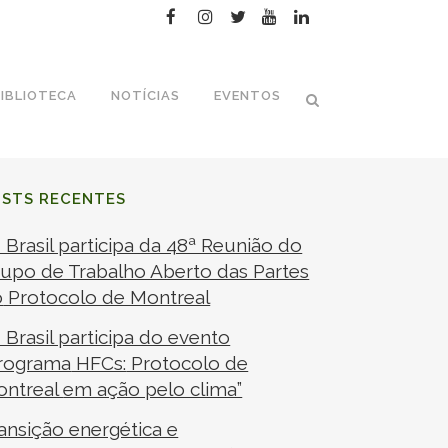
IBLIOTECA
NOTÍCIAS
EVENTOS
OSTS RECENTES
I Brasil participa da 48ª Reunião do
upo de Trabalho Aberto das Partes
o
Protocolo de Montreal
I Brasil participa do evento
rograma
HFCs:
Protocolo de
ontreal
em ação pelo clima”
ansição energética e