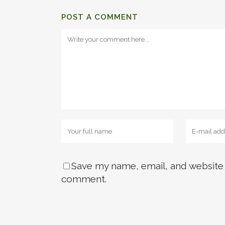
BUSQUE ENTRE OS SPAMS (NOSSA
POST A COMMENT
P
NOME (obrigatório)
EMAIL (obrigatório)
PROFISSÃO
Save my name, email, and website i
comment.