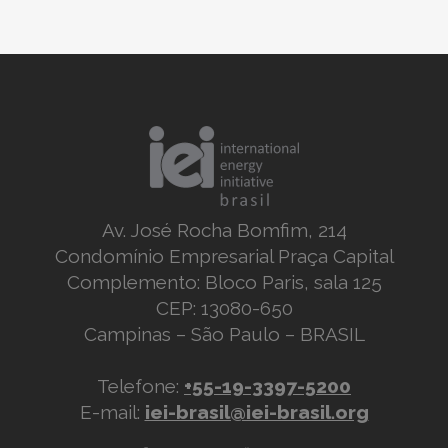
Av. José Rocha Bomfim, 214
Condomínio Empresarial Praça Capital
Complemento: Bloco Paris, sala 125
CEP: 13080-650
Campinas – São Paulo – BRASIL
Telefone:
+55-19-3397-5200
E-mail:
iei-brasil@iei-brasil.org