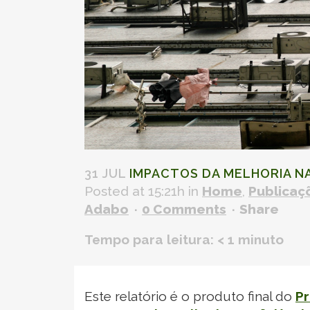
31 JUL
IMPACTOS DA MELHORIA NA
Posted at 15:21h
in
Home
,
Publicaç
Adabo
0 Comments
Share
Tempo para leitura:
< 1
minuto
Este relatório é o produto final do
Pr