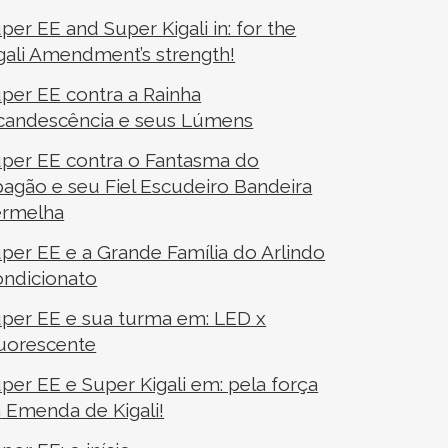
per EE and Super Kigali in: for the
gali Amendment’s strength!
per EE contra a Rainha
candescência e seus Lúmens
per EE contra o Fantasma do
agão e seu Fiel Escudeiro Bandeira
ermelha
per EE e a Grande Família do Arlindo
ndicionato
per EE e sua turma em: LED x
uorescente
per EE e Super Kigali em: pela força
a
Emenda de Kigali!