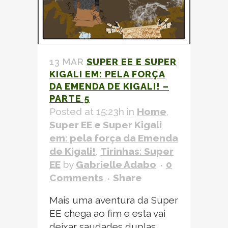
13 MAR
SUPER EE E SUPER
KIGALI EM: PELA FORÇA
DA
EMENDA DE KIGALI!
–
PARTE 5
Posted at 15:23h
in
Home
,
Super EE e Super Kigali
em: pela força da
Emenda
de Kigali!
,
Tirinhas: Super
EE
by
Gabrielle Adabo
0
Comments
Share
Mais uma aventura da Super
EE chega ao fim e esta vai
deixar saudades duplas,