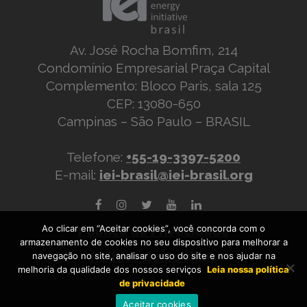
Av. José Rocha Bomfim, 214
Condomínio Empresarial Praça Capital
Complemento: Bloco Paris, sala 125
CEP: 13080-650
Campinas – São Paulo – BRASIL
Telefone:
+55-19-3397-5200
E-mail:
iei-brasil@iei-brasil.org
Ao clicar em “Aceitar cookies”, você concorda com o
Política de Privacidade
armazenamento de cookies no seu dispositivo para melhorar a
Política de Cookies
navegação no site, analisar o uso do site e nos ajudar na
melhoria da qualidade dos nossos serviços
Leia nossa política
de privacidade
Aceitar cookies