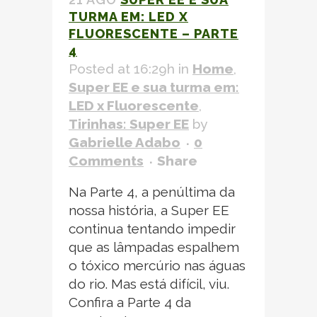
TURMA EM: LED X
FLUORESCENTE – PARTE
4
Posted at 16:29h
in
Home
,
Super EE e sua turma em:
LED x Fluorescente
,
Tirinhas: Super EE
by
Gabrielle Adabo
0
Comments
Share
Na Parte 4, a penúltima da
nossa história, a Super EE
continua tentando impedir
que as lâmpadas espalhem
o tóxico mercúrio nas águas
do rio. Mas está difícil, viu.
Confira a Parte 4 da