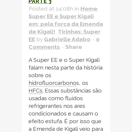
PARTE 3
Posted at 14:08h
in
Home
,
Super EE e Super Kigali
em: pela força da
Emenda
de Kigali!
,
Tirinhas: Super
EE
by
Gabrielle Adabo
0
Comments
Share
A Super EE e o Super Kigali
falam nesta parte da história
sobre os
hidrofluorcarbono
s,
os
HFCs
.
Essas substâncias são
usadas como fluidos
refrigerantes nos ares
condicionados e causam o
efeito estufa. É por isso que
a
Emenda de Kigali
veio para