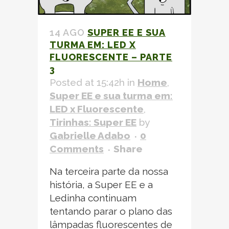
14 AGO
SUPER EE E SUA
TURMA EM: LED X
FLUORESCENTE – PARTE
3
Posted at 15:42h
in
Home
,
Super EE e sua turma em:
LED x Fluorescente
,
Tirinhas: Super EE
by
Gabrielle Adabo
0
Comments
Share
Na terceira parte da nossa
história, a Super EE e a
Ledinha continuam
tentando parar o plano das
lâmpadas fluorescentes de