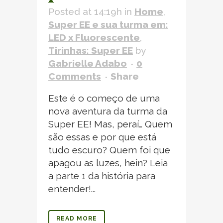
Posted at 14:19h
in
Home
,
Super EE e sua turma em:
LED x Fluorescente
,
Tirinhas: Super EE
by
Gabrielle Adabo
0
Comments
Share
Este é o começo de uma
nova aventura da turma da
Super EE! Mas, peraí… Quem
são essas e por que está
tudo escuro? Quem foi que
apagou as luzes, hein? Leia
a parte 1 da história para
entender!...
READ MORE