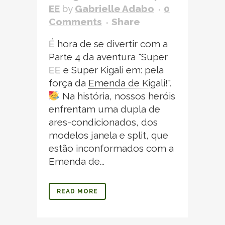
EE
by
Gabrielle Adabo
0
Comments
Share
É hora de se divertir com a
Parte 4 da aventura "Super
EE e Super Kigali em: pela
força da
Emenda de Kigali
!
".
Na história, nossos heróis
enfrentam uma dupla de
ares-condicionados, dos
modelos janela e split, que
estão inconformados com a
Emenda de...
READ MORE