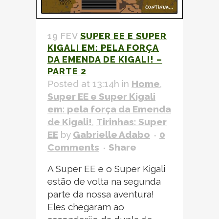
19 FEV
SUPER EE E SUPER
KIGALI EM: PELA FORÇA
DA
EMENDA DE KIGALI!
–
PARTE 2
Posted at 13:14h
in
Home
,
Super EE e Super Kigali
em: pela força da
Emenda
de Kigali!
,
Tirinhas: Super
EE
by
Gabrielle Adabo
0
Comments
Share
A Super EE e o Super Kigali
estão de volta na segunda
parte da nossa aventura!
Eles chegaram ao