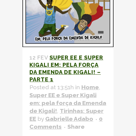
12 FEV
SUPER EE E SUPER
KIGALI EM: PELA FORÇA
DA
EMENDA DE KIGALI!
–
PARTE 1
Posted at 13:51h
in
Home
,
Super EE e Super Kigali
em: pela força da
Emenda
de Kigali!
,
Tirinhas: Super
EE
by
Gabrielle Adabo
0
Comments
Share