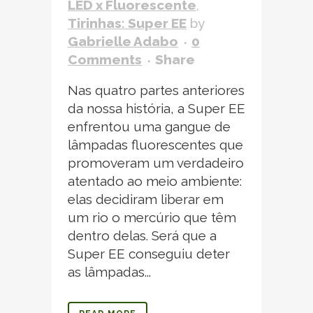
LED x Fluorescente
,
Tirinhas: Super EE
by
Gabrielle Adabo
0
Comments
Share
Nas quatro partes anteriores
da nossa história, a Super EE
enfrentou uma gangue de
lâmpadas fluorescentes que
promoveram um verdadeiro
atentado ao meio ambiente:
elas decidiram liberar em
um rio o mercúrio que têm
dentro delas. Será que a
Super EE conseguiu deter
as lâmpadas...