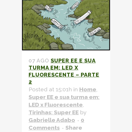
07 AGO
SUPER EE E SUA
TURMA EM: LED X
FLUORESCENTE – PARTE
2
Posted at 15:01h
in
Home
,
Super EE e sua turma em:
LED x Fluorescente
,
Tirinhas: Super EE
by
Gabrielle Adabo
0
Comments
Share