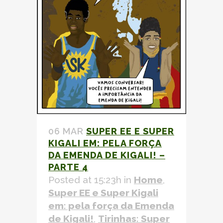
06 MAR
SUPER EE E SUPER
KIGALI EM: PELA FORÇA
DA
EMENDA DE KIGALI!
–
PARTE 4
Posted at 15:23h
in
Home
,
Super EE e Super Kigali
em: pela força da
Emenda
de Kigali!
,
Tirinhas: Super