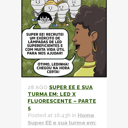
28 AGO
SUPER EE E SUA
TURMA EM: LED X
FLUORESCENTE – PARTE
5
Posted at 16:43h
in
Home
,
Super EE e sua turma em: