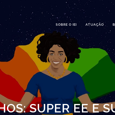
SOBRE O IEI
ATUAÇÃO
B
OS: SUPER EE E 