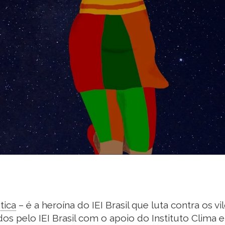
tica
– é a heroína do IEI Brasil que luta contra os v
s pelo IEI Brasil com o apoio do Instituto Clima e 