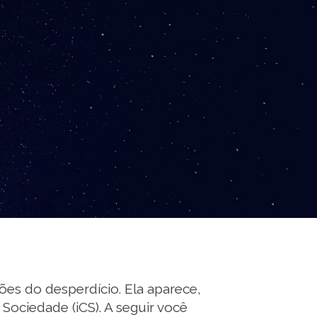
ilões do desperdício. Ela aparece,
Sociedade (iCS). A seguir você