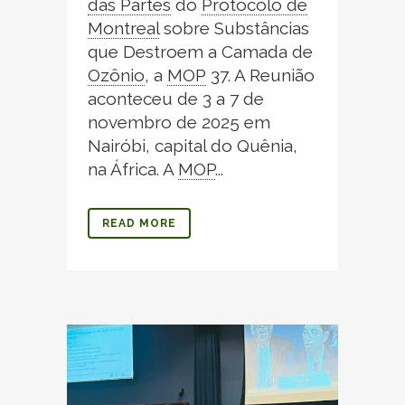
das Partes
do
Protocolo de
Montreal
sobre Substâncias
que Destroem a Camada de
Ozônio
,
a
MOP
37. A Reunião
aconteceu de 3 a 7 de
novembro de 2025 em
Nairóbi, capital do Quênia,
na África. A
MOP
.
..
READ MORE