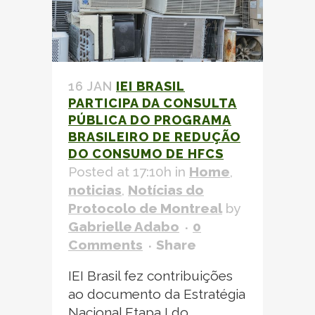
16 JAN
IEI BRASIL
PARTICIPA DA CONSULTA
PÚBLICA DO PROGRAMA
BRASILEIRO DE REDUÇÃO
DO CONSUMO DE
HFCS
Posted at 17:10h
in
Home
,
noticias
,
Notícias do
Protocolo de Montreal
by
Gabrielle Adabo
0
Comments
Share
IEI Brasil fez contribuições
ao documento da Estratégia
Nacional Etapa I do