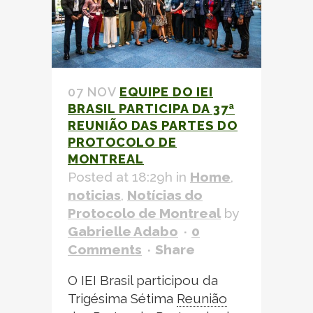
07 NOV
EQUIPE DO IEI
BRASIL PARTICIPA DA 37ª
REUNIÃO DAS PARTES
DO
PROTOCOLO DE
MONTREAL
Posted at 18:29h
in
Home
,
noticias
,
Notícias do
Protocolo de Montreal
by
Gabrielle Adabo
0
Comments
Share
O IEI Brasil participou da
Trigésima Sétima
Reunião