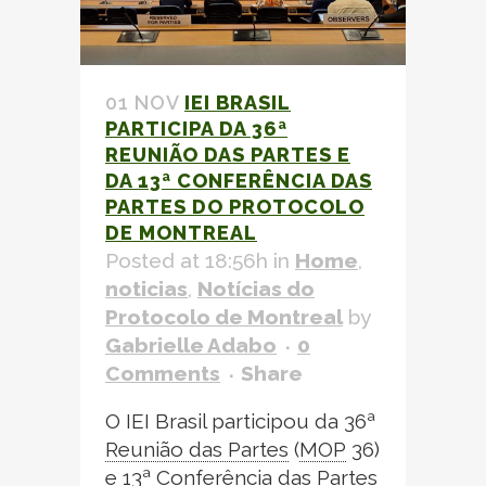
01 NOV
IEI BRASIL
PARTICIPA DA 36ª
REUNIÃO DAS PARTES
E
DA 13ª CONFERÊNCIA DAS
PARTES DO
PROTOCOLO
DE MONTREAL
Posted at 18:56h
in
Home
,
noticias
,
Notícias do
Protocolo de Montreal
by
Gabrielle Adabo
0
Comments
Share
O IEI Brasil participou da 36ª
Reunião das Partes
(
MOP
36)
e 13ª Conferência das Partes