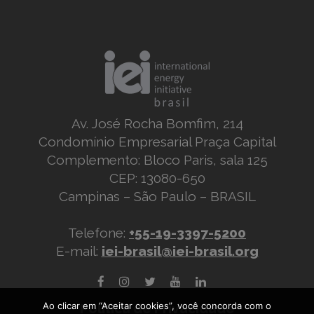
Av. José Rocha Bomfim, 214
Condomínio Empresarial Praça Capital
Complemento: Bloco Paris, sala 125
CEP: 13080-650
Campinas – São Paulo – BRASIL
Telefone:
+55-19-3397-5200
E-mail:
iei-brasil@iei-brasil.org
Ao clicar em “Aceitar cookies”, você concorda com o
Política de Privacidade