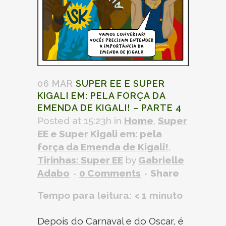
06 MAR
SUPER EE E SUPER
KIGALI EM: PELA FORÇA DA
EMENDA DE KIGALI!
– PARTE 4
Posted at 15:23h
in
Home
,
Super
EE e Super Kigali em: pela
força da
Emenda de Kigali!
,
Tirinhas: Super EE
by
Gabrielle
Adabo
0 Comments
Share
Tempo para leitura:
< 1
minuto
Depois do Carnaval e do Oscar, é