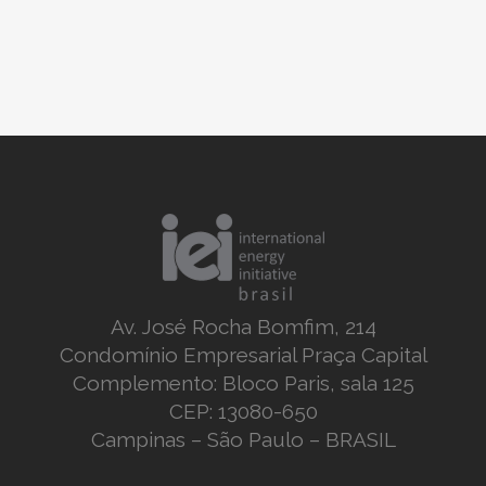
Av. José Rocha Bomfim, 214
Condomínio Empresarial Praça Capital
Complemento: Bloco Paris, sala 125
CEP: 13080-650
Campinas – São Paulo – BRASIL