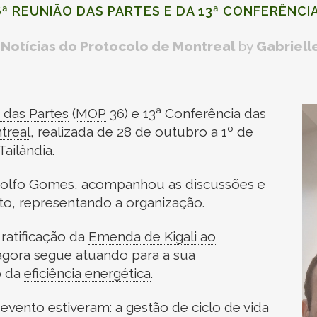
6ª
REUNIÃO DAS PARTES
E DA 13ª CONFERÊNCI
,
Notícias do
Protocolo de Montreal
by
Gabriell
To
 das Partes
(
MOP
36) e 13ª Conferência das
d
treal
,
realizada de 28 de outubro a 1º de
ví
ailândia.
Rodolfo Gomes, acompanhou as discussões e
to, representando a organização.
 ratificação da
Emenda de Kigali ao
 agora segue atuando para a sua
 da
eficiência energética
.
evento estiveram: a gestão de ciclo de vida