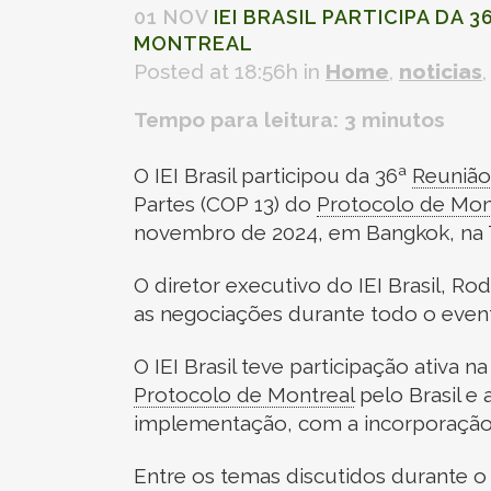
01 NOV
IEI BRASIL PARTICIPA DA 3
MONTREAL
Posted at 18:56h
in
Home
,
noticias
Tempo para leitura:
3
minutos
O IEI Brasil participou da 36ª
Reunião
Partes (COP 13) do
Protocolo de Mon
novembro de 2024, em Bangkok, na T
O diretor executivo do IEI Brasil, 
as negociações durante todo o even
O IEI Brasil teve participação ativa na
Protocolo de Montreal
pelo Brasil e
implementação, com a incorporação
Entre os temas discutidos durante o 