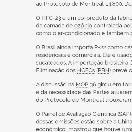
ao
Protocolo de Montreal
:
14.800. De
O
HFC
-
23 é um co-produto da fabri
da camada de
ozônio
controlada pe
como o ar-condicionado e também pa
O Brasil ainda importa R-22 como gá
residenciais e comerciais. Ele é us
sucateados. A importação brasileira 
Eliminação dos
HCFCs
(
PBH
)
prevê o
A discussão na
MOP
36 girou em tor
e da necessidade das Partes atuarem 
do
Protocolo de Montreal
trouxeram
O
Painel de Avaliação Científica
(
SAP
)
dessas emissões estão sobre a China
econômico, mostrou que houve uma 