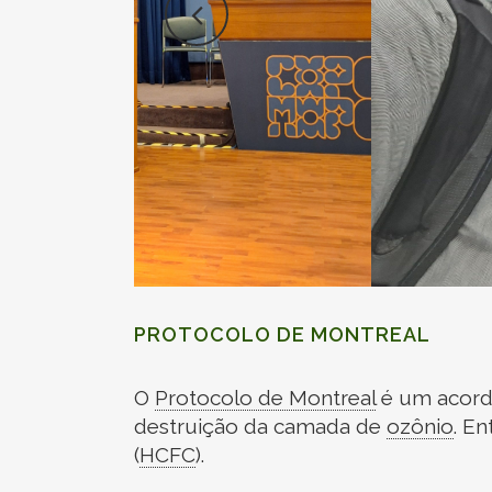
PROTOCOLO DE MONTREAL
O
Protocolo de Montreal
é um acordo
destruição da camada de
ozônio
.
Ent
(
HCFC
)
.