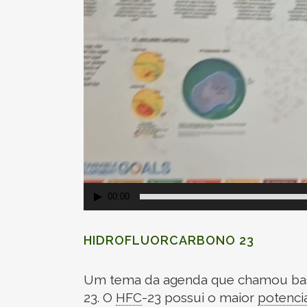
00:00
HIDROFLUORCARBONO
23
Um tema da agenda que chamou bas
23. O
HFC
-
23 possui o maior
potenci