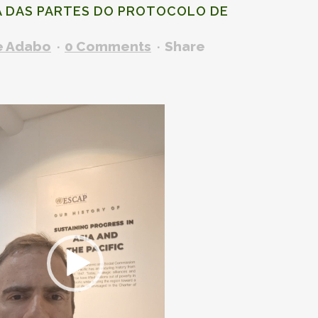
A DAS PARTES DO
PROTOCOLO DE
e Adabo
0 Comments
Share
cador
e
deo