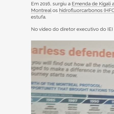
Em 2016, surgiu a
Emenda de Kigali 
Montreal
os
hidrofluorcarbonos (HFC
estufa.
No vídeo do diretor executivo do IEI
Tocador
de
vídeo