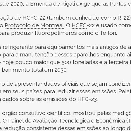
sde 2020, a
Emenda de Kigali
exige que as Partes
cação de
HCFC
-
22 (também conhecido como R-22),
lo
Protocolo de Montreal
.
O
HCFC
-
22 é usado como
ra produzir fluoropolímeros como o Teflon.
s refrigerante para equipamentos mais antigos de a
ado para a manutenção desses aparelhos enquanto 
é hoje pouco maior que 500 toneladas e a terceira 
 banimento total em 2030.
no de apresentar dados oficiais que sejam condiz
em seus países para reduzir essas emissões. Relató
 dados sobre as emissões do
HFC
-
23.
, órgão consultivo científico, mostrou pelas medi
. O
Painel de Avaliação Tecnológica e Econômica
(
redução consistente dessas emissões ao longo d