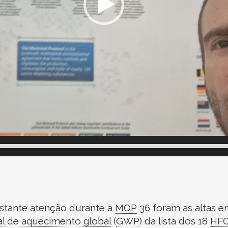
tante atenção durante a
MOP
36 foram as altas 
al de aquecimento global
(
GWP
)
da lista dos 18
HF