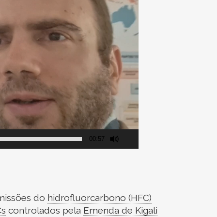
00:57
emissões do
hidrofluorcarbono (HFC)
Cs
controlados pela
Emenda de Kigali