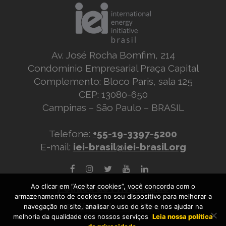
Av. José Rocha Bomfim, 214
Condomínio Empresarial Praça Capital
Complemento: Bloco Paris, sala 125
CEP: 13080-650
Campinas – São Paulo – BRASIL
Telefone:
+55-19-3397-5200
E-mail:
iei-brasil@iei-brasil.org
Ao clicar em “Aceitar cookies”, você concorda com o
Política de Privacidade
armazenamento de cookies no seu dispositivo para melhorar a
Política de Cookies
navegação no site, analisar o uso do site e nos ajudar na
melhoria da qualidade dos nossos serviços
Leia nossa política