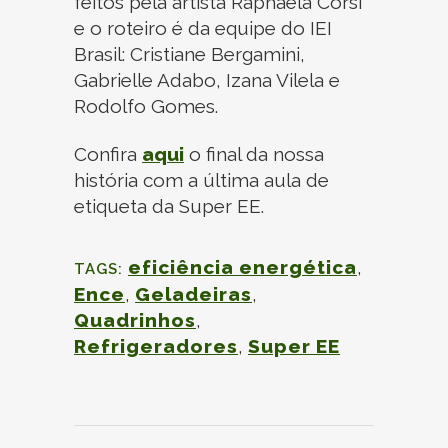
feitos pela artista Raphaela Corsi
e o roteiro é da equipe do IEI
Brasil: Cristiane Bergamini,
Gabrielle Adabo, Izana Vilela e
Rodolfo Gomes.
Confira
aqui
o final da nossa
história com a última aula de
etiqueta da Super EE.
eficiência energética
,
TAGS:
Ence
,
Geladeiras
,
Quadrinhos
,
Refrigeradores
,
Super EE