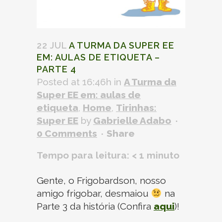
22 JUL
A TURMA DA SUPER EE
EM: AULAS DE ETIQUETA –
PARTE 4
Posted at 16:46h
in
A Turma da
Super EE em: aulas de
etiqueta
,
Home
,
Tirinhas:
Super EE
by
Gabrielle Adabo
0 Comments
Share
Tempo para leitura:
< 1
minuto
Gente, o Frigobardson, nosso
amigo frigobar, desmaiou
na
Parte 3 da história (Confira
aqui
)!