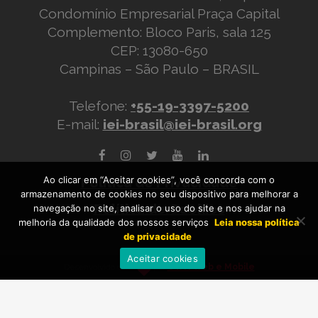
Condomínio Empresarial Praça Capital
Complemento: Bloco Paris, sala 125
CEP: 13080-650
Campinas – São Paulo – BRASIL
Telefone:
+55-19-3397-5200
E-mail:
iei-brasil@iei-brasil.org
Ao clicar em “Aceitar cookies”, você concorda com o
Política de Privacidade
armazenamento de cookies no seu dispositivo para melhorar a
Política de Cookies
navegação no site, analisar o uso do site e nos ajudar na
melhoria da qualidade dos nossos serviços
Leia nossa política
de privacidade
Aceitar cookies
Desenvolvido com
por
OWN Web e Mobile