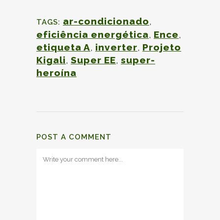
ar-condicionado
,
TAGS:
eficiência energética
,
Ence
,
etiqueta A
,
inverter
,
Projeto
Kigali
,
Super EE
,
super-
heroína
POST A COMMENT