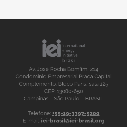
Av. José Rocha Bomfim, 214
Condomínio Empresarial Praça Capital
Complemento: Bloco Paris, sala 125
CEP: 13080-650
Campinas – São Paulo – BRASIL
Telefone:
+55-19-3397-5200
E-mail:
iei-brasil@iei-brasil.org