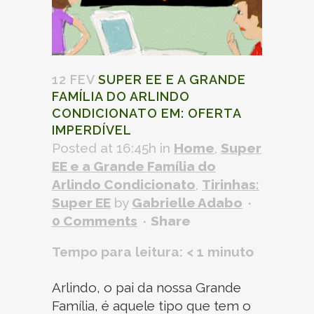
12 FEV
SUPER EE E A GRANDE
FAMÍLIA DO ARLINDO
CONDICIONATO EM: OFERTA
IMPERDÍVEL
Posted at 16:45h
in
Home
,
Super
EE e a Grande Família do
Arlindo Condicionato
,
Tirinhas:
Super EE
by
Gabrielle Adabo
0 Comments
Share
Tempo para leitura:
< 1
minuto
Arlindo, o pai da nossa Grande
Família, é aquele tipo que tem o