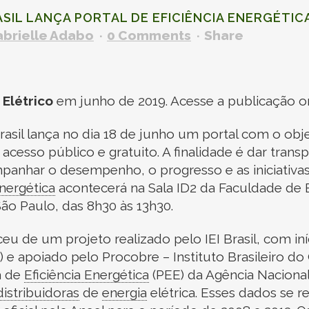
ASIL LANÇA PORTAL DE
EFICIÊNCIA ENERGÉTIC
brielle Adabo
0 Comments
Share
 Elétrico
em junho de 2019. Acesse a publicação or
Brasil lança no dia 18 de junho um portal com o obj
 acesso público e gratuito. A finalidade é dar tran
mpanhar o desempenho, o progresso e as iniciativas
Energética
acontecerá na Sala ID2 da Faculdade de
ão Paulo, das 8h30 às 13h30.
eu de um projeto realizado pelo IEI Brasil, com in
S) e apoiado pelo Procobre – Instituto Brasileiro d
a de
Eficiência Energética
(PEE) da Agência Naciona
distribuidoras
de
energia
elétrica. Esses dados se 