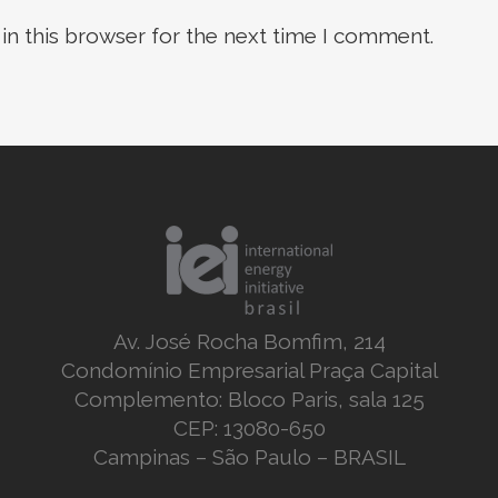
in this browser for the next time I comment.
Av. José Rocha Bomfim, 214
Condomínio Empresarial Praça Capital
Complemento: Bloco Paris, sala 125
CEP: 13080-650
Campinas – São Paulo – BRASIL