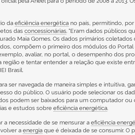
ficial pela Aneel para o período de 2008 a 2013. 
io da
eficiência energética
no país, permitindo, p
etos das
concessionárias
.
“Eram dados públicos que
Dourado Maia Gomes. Os dados primários coletados
 dados, compõem o primeiro dos módulos do Portal
xemplo, avaliar, no portal, o desempenho dos pr
região e tentar entender a relação que existe entre 
EI Brasil.
ara ser navegada de maneira simples e intuitiva, ga
acesso do público. O usuário pode selecionar os da
dados podem ser baixados para um computador ou o
cias e estudos sobre
eficiência energética
.
r a necessidade de se mensurar a
eficiência energé
nvolver a
energia
que é deixada de se consumir. O p