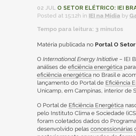
02 JUL
O SETOR ELÉTRICO: IEI BR
Posted at 15:12h
in
IEI na Mídia
by
Ga
Tempo para leitura:
3
minutos
Matéria publicada no
Portal O Setor
O
International Energy Initiative
– IEI 
análises de
eficiência energética
para
eficiência energética
no Brasil e aco
lançamento do Portal de
Eficiência 
Unicamp, em Campinas, interior de S
O Portal de
Eficiência Energética
nasc
pelo Instituto Clima e Sociedade (iC
foram coletados dados do Program
desenvolvido pelas
concessionárias