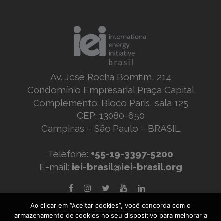
Av. José Rocha Bomfim, 214
Condomínio Empresarial Praça Capital
Complemento: Bloco Paris, sala 125
CEP: 13080-650
Campinas – São Paulo – BRASIL
Telefone:
+55-19-3397-5200
E-mail:
iei-brasil@iei-brasil.org
Ao clicar em “Aceitar cookies”, você concorda com o
Política de Privacidade
armazenamento de cookies no seu dispositivo para melhorar a