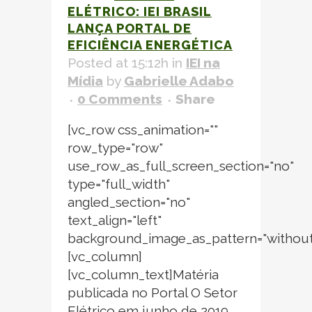
ELÉTRICO: IEI BRASIL
LANÇA PORTAL DE
EFICIÊNCIA ENERGÉTICA
Posted at 15:12h
in
IEI na
Mídia
by
Gabrielle Adabo
0 Comments
Share
[vc_row css_animation=""
row_type="row"
use_row_as_full_screen_section="no"
type="full_width"
angled_section="no"
text_align="left"
background_image_as_pattern="without
[vc_column]
[vc_column_text]Matéria
publicada no Portal O Setor
Elétrico em junho de 2019.