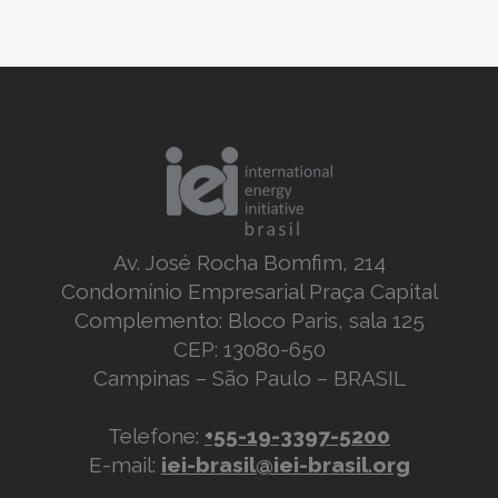
Av. José Rocha Bomfim, 214
Condomínio Empresarial Praça Capital
Complemento: Bloco Paris, sala 125
CEP: 13080-650
Campinas – São Paulo – BRASIL
Telefone:
+55-19-3397-5200
E-mail:
iei-brasil@iei-brasil.org