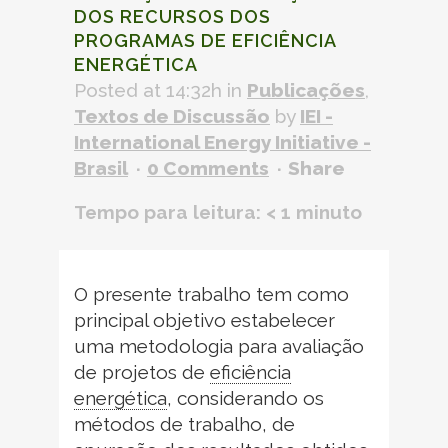
DOS RECURSOS DOS
PROGRAMAS DE
EFICIÊNCIA
ENERGÉTICA
Posted at 14:32h
in
Publicações
,
Textos de Discussão
by
IEI -
International Energy Initiative -
Brasil
0 Comments
Share
Tempo para leitura:
< 1
minuto
O presente trabalho tem como
principal objetivo estabelecer
uma metodologia para avaliação
de projetos de
eficiência
energética
,
considerando os
métodos de trabalho, de