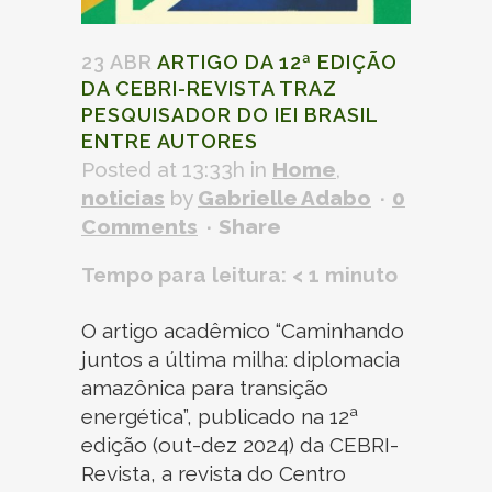
23 ABR
ARTIGO DA 12ª EDIÇÃO
DA CEBRI-REVISTA TRAZ
PESQUISADOR DO IEI BRASIL
ENTRE AUTORES
Posted at 13:33h
in
Home
,
noticias
by
Gabrielle Adabo
0
Comments
Share
Tempo para leitura:
< 1
minuto
O artigo acadêmico “Caminhando
juntos a última milha: diplomacia
amazônica para transição
energética”, publicado na 12ª
edição (out-dez 2024) da CEBRI-
Revista, a revista do Centro