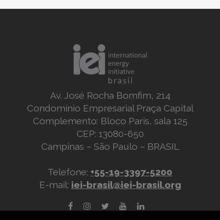
Av. José Rocha Bomfim, 214
Condomínio Empresarial Praça Capital
Complemento: Bloco Paris, sala 125
CEP: 13080-650
Campinas – São Paulo – BRASIL
Telefone:
+55-19-3397-5200
E-mail:
iei-brasil@iei-brasil.org