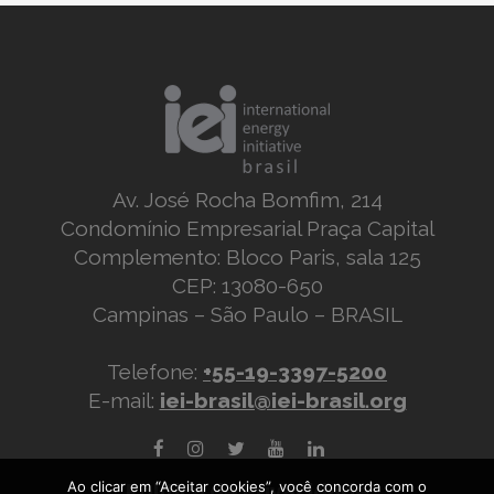
Av. José Rocha Bomfim, 214
Condomínio Empresarial Praça Capital
Complemento: Bloco Paris, sala 125
CEP: 13080-650
Campinas – São Paulo – BRASIL
Telefone:
+55-19-3397-5200
E-mail:
iei-brasil@iei-brasil.org
Ao clicar em “Aceitar cookies”, você concorda com o
Política de Privacidade