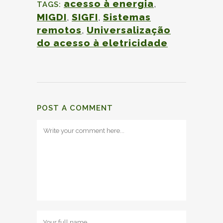
acesso à
energia
,
TAGS:
MIGDI
,
SIGFI
,
Sistemas
remotos
,
Universalização
do acesso à eletricidade
POST A COMMENT