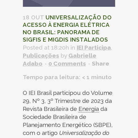
18 OUT
UNIVERSALIZAÇÃO DO
ACESSO À
ENERGIA
ELÉTRICA
NO BRASIL: PANORAMA DE
SIGFIS E MIGDIS INSTALADOS
Posted at 18:20h
in
IEI Participa
,
Publicações
by
Gabrielle
Adabo
0 Comments
Share
Tempo para leitura:
< 1
minuto
O IEI Brasil participou do Volume
29, Nº 3, 3º Trimestre de 2023 da
Revista Brasileira de
Energia
da
Sociedade Brasileira de
Planejamento Energético (SBPE),
com o artigo
Universalização do