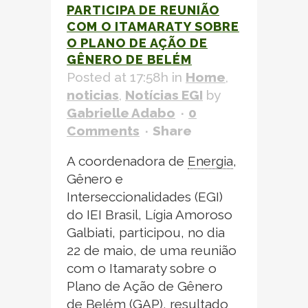
PARTICIPA DE REUNIÃO
COM O ITAMARATY SOBRE
O PLANO DE AÇÃO DE
GÊNERO DE BELÉM
Posted at 17:58h
in
Home
,
noticias
,
Notícias EGI
by
Gabrielle Adabo
0
Comments
Share
A coordenadora de
Energia
,
Gênero e
Interseccionalidades (EGI)
do IEI Brasil, Lígia Amoroso
Galbiati, participou, no dia
22 de maio, de uma reunião
com o Itamaraty sobre o
Plano de Ação de Gênero
de Belém (GAP), resultado