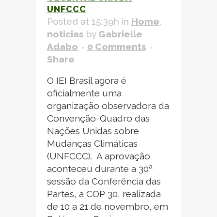
UNFCCC
Posted at 15:39h
in
Home
,
noticias
by
Gabrielle
Adabo
0 Comments
Share
O IEI Brasil agora é
oficialmente uma
organização observadora da
Convenção-Quadro das
Nações Unidas sobre
Mudanças Climáticas
(UNFCCC). A aprovação
aconteceu durante a 30ª
sessão da Conferência das
Partes, a COP 30, realizada
de 10 a 21 de novembro, em