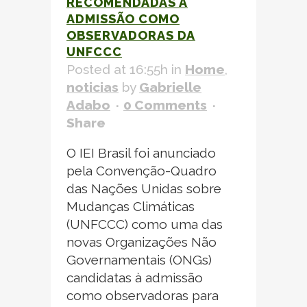
RECOMENDADAS À
ADMISSÃO COMO
OBSERVADORAS DA
UNFCCC
Posted at 16:55h
in
Home
,
noticias
by
Gabrielle
Adabo
0 Comments
Share
O IEI Brasil foi anunciado
pela Convenção-Quadro
das Nações Unidas sobre
Mudanças Climáticas
(UNFCCC) como uma das
novas Organizações Não
Governamentais (ONGs)
candidatas à admissão
como observadoras para