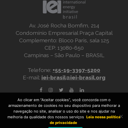
Av. José Rocha Bomfim, 214
Condomínio Empresarial Praça Capital
Complemento: Bloco Paris, sala 125
CEP: 13080-650
Campinas – São Paulo – BRASIL
Telefone:
+55-19-3397-5200
E-mail:
iei-brasil@iei-brasil.org
Ao clicar em “Aceitar cookies”, você concorda com o
Política de Privacidade
armazenamento de cookies no seu dispositivo para melhorar a
Política de Cookies
navegação no site, analisar o uso do site e nos ajudar na
melhoria da qualidade dos nossos serviços
Leia nossa política
de privacidade