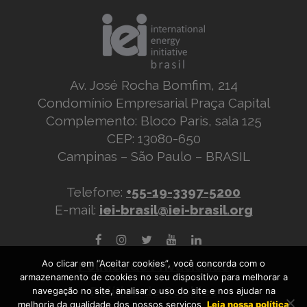
Av. José Rocha Bomfim, 214
Condomínio Empresarial Praça Capital
Complemento: Bloco Paris, sala 125
CEP: 13080-650
Campinas – São Paulo – BRASIL
Telefone:
+55-19-3397-5200
E-mail:
iei-brasil@iei-brasil.org
Ao clicar em “Aceitar cookies”, você concorda com o
Política de Privacidade
armazenamento de cookies no seu dispositivo para melhorar a
Política de Cookies
navegação no site, analisar o uso do site e nos ajudar na
melhoria da qualidade dos nossos serviços
Leia nossa política