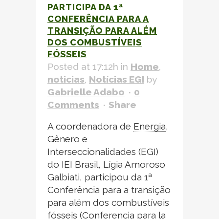
PARTICIPA DA 1ª
CONFERÊNCIA PARA A
TRANSIÇÃO PARA ALÉM
DOS COMBUSTÍVEIS
FÓSSEIS
Posted at 17:12h
in
Home
,
noticias
,
Notícias EGI
by
Gabrielle Adabo
0
Comments
Share
A coordenadora de
Energia
,
Gênero e
Interseccionalidades (EGI)
do IEI Brasil, Lígia Amoroso
Galbiati, participou da 1ª
Conferência para a transição
para além dos combustíveis
fósseis (Conferencia para la