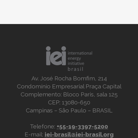
Av. José Rocha Bomfim, 214
Condomínio Empresarial Praça Capital
Complemento: Bloco Paris, sala 125
CEP: 13080-650
Campinas – São Paulo – BRASIL
Telefone:
+55-19-3397-5200
E-mail:
iei-brasil@iei-brasil.org